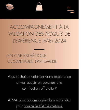
ACCOMPAGNEMENT À LA
VALIDATION DES ACQUIS DE
L’EXPÉRIENCE (VAE) 2024
EN CAP ESTHÉTIQUE
COSMÉTIQUE PARFUMERIE
Vous souhaitez valoriser votre expérience
et vos acquis en obtenant une
certification officielle ?
ATMA vous accompagne dans votre VAE
pour
obtenir le CAP esthétique