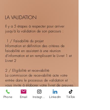
LA VALIDATION
Il y a 5 étapes à respecter pour arriver
jusqu’à la validation de son parcours :
1 / Faisabilité du projet
Information et définition des critères de
faisabilité en assistant à une réunion
d’information et en remplissant le Livret 1 et
Livret 2
2 / Eligibilité et recevabilité
La commission de recevabilité acte votre
entrée dans le processus de validation et
vous invite à élaborer votre livret de preuves
(livret 2).
Phone
Email
Instagram
LinkedIn
TikTok
3 / Le dossier de preuves
Élaboration d’un dossier de preuves
permettant de mesurer vos connaissances et