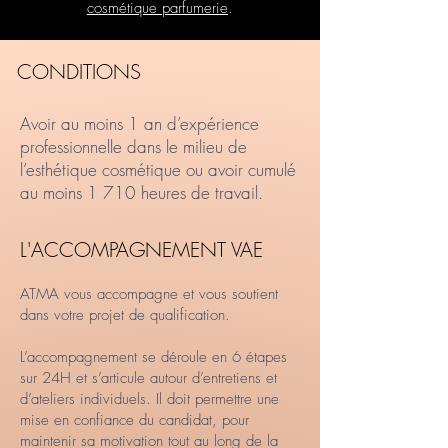
cosmétique parfumerie
.​
CONDITIONS
Avoir au moins 1 an d’expérience
professionnelle dans le milieu de
l’esthétique cosmétique ou avoir cumulé
au moins 1 710 heures de travail.
L'ACCOMPAGNEMENT VAE
ATMA vous accompagne et vous soutient
dans votre projet de qualification.
L’accompagnement se déroule en 6 étapes
sur 24H et s’articule autour d’entretiens et
d’ateliers individuels. Il doit permettre une
mise en confiance du candidat, pour
maintenir sa motivation tout au long de la