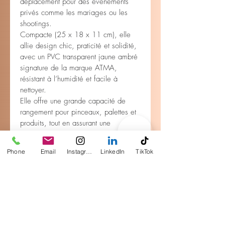
déplacement pour des événements 
privés comme les mariages ou les 
shootings.
Compacte (25 x 18 x 11 cm), elle 
allie design chic, praticité et solidité, 
avec un PVC transparent jaune ambré 
signature de la marque ATMA, 
résistant à l’humidité et facile à 
nettoyer.
Elle offre une grande capacité de 
rangement pour pinceaux, palettes et 
produits, tout en assurant une 
visibilité optimale sur le contenu. Sa 
fermeture zippée double curseur et sa 
Phone
Email
Instagram
LinkedIn
TikTok
poignée intégrée facilitent le 
transport. Conforme aux exigences 
des milieux professionnels (TV, 
aéroports, évènements), elle est à la 
fois esthétique, hygiénique et durable.
Un accessoire essentiel pour les 
maquilleurs à la recherche d’un outil 