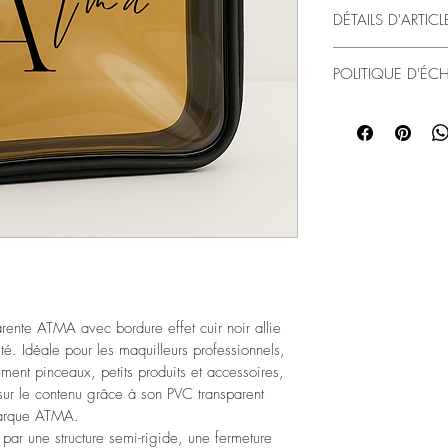
DÉTAILS D'ARTICL
Dimensions
POLITIQUE D'É
Longueur
 :
Largeur
 : 4
Retours & Rembours
Hauteur
 : 
Vous dispo
Caractéristiques te
exercer votr
Matière pri
du Code de
Finitions
 : b
Le produit d
Fermeture
 :
emballage 
Poignée
 : 
Frais de re
Structure
 : 
part ou pro
Entretien
 : 
Produits ou
d’hygiène/c
remboursés
rente ATMA avec bordure effet cuir noir allie 
Le rembours
ité. Idéale pour les maquilleurs professionnels, 
validation d
ent pinceaux, petits produits et accessoires, 
📩 Pour toute demand
sur le contenu grâce à son PVC transparent 
marque ATMA.
par une structure semi-rigide, une fermeture 