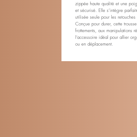
zippée haute qualité et une poign
et sécurisé. Elle s’intègre parfa
utilisée seule pour les retouches
Conçue pour durer, cette trousse
frottements, aux manipulations ré
l’accessoire idéal pour allier or
ou en déplacement.