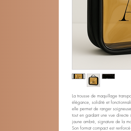
La trousse de maquillage transpa
élégance, solidité et fonctionnal
elle permet de ranger soigneusem
tout en gardant une vue directe 
jaune ambré, signature de la 
Son format compact est renforcé 