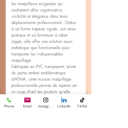
les maquilleurs exigeants qui 
souhaitent allier organisation, 
visibilité et élégance dans leurs 
déplacements professionnels. Grâce 
à sa forme trapèze rigide, son anse 
pratique et sa fermeture à rabat 
zippé, elle offre une solution aussi 
esthétique que fonctionnelle pour 
transporter les indispensables 
maquillage.
Fabriquée en PVC transparent, teinté 
du jaune ambré emblématique 
d’ATMA, cette trousse maquillage 
professionnelle permet de repérer en 
un coup d’œil les produits qu’elle 
contient. Sa fermeture zippée frontale 
avec rabat rigide garantit sécurité et 
Phone
Email
Instagram
LinkedIn
TikTok
maintien des produits, tout en offrant 
une ouverture large et pratique.
Enfin, cette trousse est conçue pour 