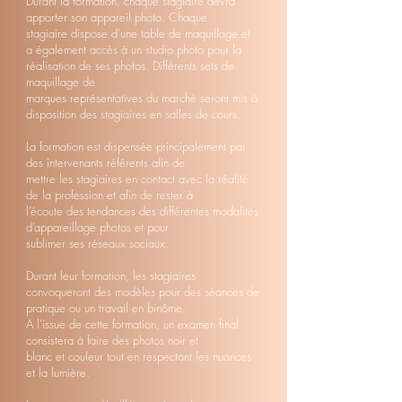
Durant la formation, chaque stagiaire devra
apporter son appareil photo. Chaque
stagiaire dispose d’une table de maquillage et
a également accès à un studio photo pour la
réalisation de ses photos. Différents sets de
maquillage de
marques représentatives du marché seront mis à
disposition des stagiaires en salles de cours.
La formation est dispensée principalement par
des intervenants référents afin de
mettre les stagiaires en contact avec la réalité
de la profession et afin de rester à
l’écoute des tendances des différentes modalités
d’appareillage photos et pour
sublimer ses réseaux sociaux.
Durant leur formation, les stagiaires
convoqueront des modèles pour des séances de
pratique ou un travail en binôme.
A l’issue de cette formation, un examen final
consistera à faire des photos noir et
blanc et couleur tout en respectant les nuances
et la lumière.