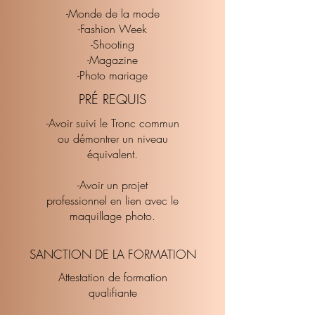
-Monde de la mode
-Fashion Week
-Shooting
-Magazine
-Photo mariage
PRÉ REQUIS
-Avoir suivi le Tronc commun
ou démontrer un niveau
équivalent.
-Avoir un projet
professionnel en lien avec le
maquillage photo.
SANCTION DE LA FORMATION
Attestation de formation
qualifiante