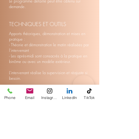
Le programme détaillé peut être obtenu sur
demande.
TECHNIQUES ET OUTILS
Apports théoriques, démonstration et mises en
pratique :
- Théorie et démonstration le matin réalisées par
l’intervenant
- Les après-midi sont consacrés à la pratique en
binôme ou avec un modèle extérieur.
L’intervenant réalise la supervision et réajuste si
besoin.
Alternance des techniques suivantes : Brefs
exposés, quiz,
Phone
Email
Instagram
LinkedIn
TikTok
exercices, situations professionnelles
reconstituées...
Remise d’un support pédagogique individuel
dématérialisé en
amont sous forme de classe inversée.