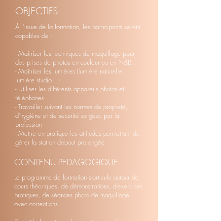
OBJECTIFS
À l’issue de la formation, les participants seront
capables de :
- Maîtriser les techniques de maquillage pour
des prises de photos en couleur ou en N&B.
- Maîtriser les lumières (lumière naturelle,
lumière studio…)
- Utiliser les différents appareils photos et
téléphones
- Travailler suivant les normes de propreté,
d’hygiène et de sécurité exigées par la
profession
- Mettre en pratique les attitudes permettant de
gérer la station debout prolongée
CONTENU PEDAGOGIQUE
Le programme de formation s’articule autour de
cours théoriques, de démonstrations, d’exercices
pratiques, de séances photo de maquillage
avec corrections.