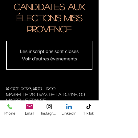
candidates aux
Élections Miss
Provence
Les inscriptions sont closes
Voir d'autres événements
14 oct. 2023, 14:00 – 19:00
Marseille, 28 Trav. de la Buzine, 13011
Marseille, France
Phone
Email
Instagram
LinkedIn
TikTok
À propos de l'événement
Uniquement pour les élèves et
anciens élèves d'ATMA